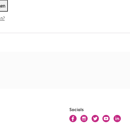
gen
n?
Socials