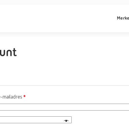
Merk
ount
e-mailadres
*