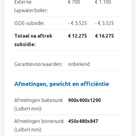
Externe
€ 700
€ 1.100
tapwaterboiler:
ISDE-subsidie:
-
€ 3.525
-
€ 3.525
Totaal na aftrek
€ 12.275
€ 16.275
subsidie:
Garantievoorwaarden:
onbekend
Afmetingen, gewicht en efficiëntie
Afmetingen buitenunit
900x400x1290
(LxBxH mm):
Afmetingen binnenunit
450x480x847
(LxBxH mm):