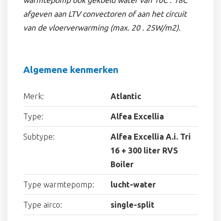
warmtepomp ook gekoeld water van 10C . 18C
afgeven aan LTV convectoren of aan het circuit
van de vloerverwarming (max. 20 . 25W/m2).
Algemene kenmerken
Merk:
Atlantic
Type:
Alfea Excellia
Subtype:
Alfea Excellia A.i. Tri
16 + 300 liter RVS
Boiler
Type warmtepomp:
lucht-water
Type airco:
single-split