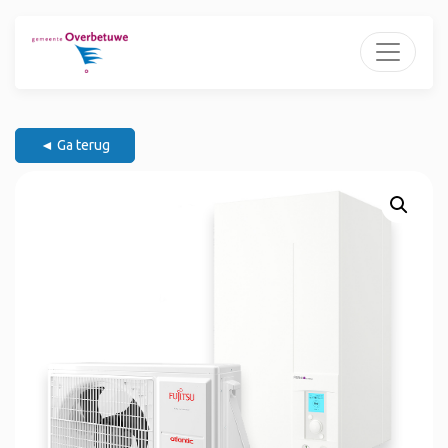
◄ Ga terug