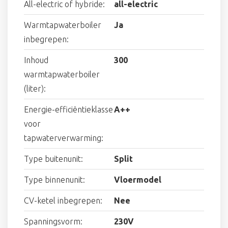
All-electric of hybride:
all-electric
Warmtapwaterboiler
Ja
inbegrepen:
Inhoud
300
warmtapwaterboiler
(liter):
Energie-efficiëntieklasse
A++
voor
tapwaterverwarming:
Type buitenunit:
Split
Type binnenunit:
Vloermodel
CV-ketel inbegrepen:
Nee
Spanningsvorm:
230V