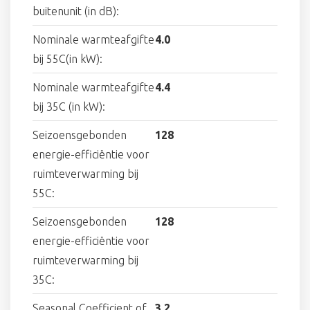
buitenunit (in dB):
Nominale warmteafgifte
4.0
bij 55C(in kW):
Nominale warmteafgifte
4.4
bij 35C (in kW):
Seizoensgebonden
128
energie-efficiëntie voor
ruimteverwarming bij
55C:
Seizoensgebonden
128
energie-efficiëntie voor
ruimteverwarming bij
35C:
Seasonal Coefficient of
3.2