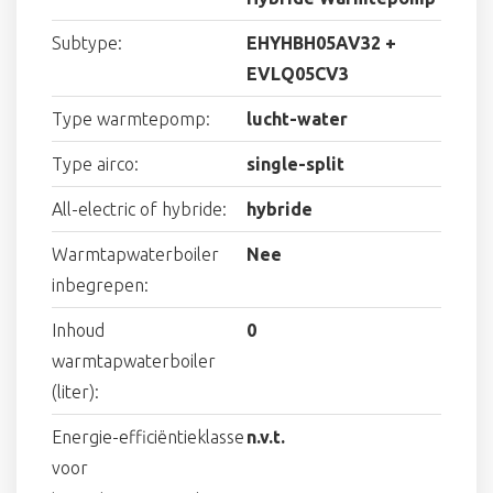
Subtype:
EHYHBH05AV32 +
EVLQ05CV3
Type warmtepomp:
lucht-water
Type airco:
single-split
All-electric of hybride:
hybride
Warmtapwaterboiler
Nee
inbegrepen:
Inhoud
0
warmtapwaterboiler
(liter):
Energie-efficiëntieklasse
n.v.t.
voor