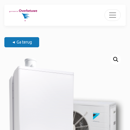
◄ Ga terug