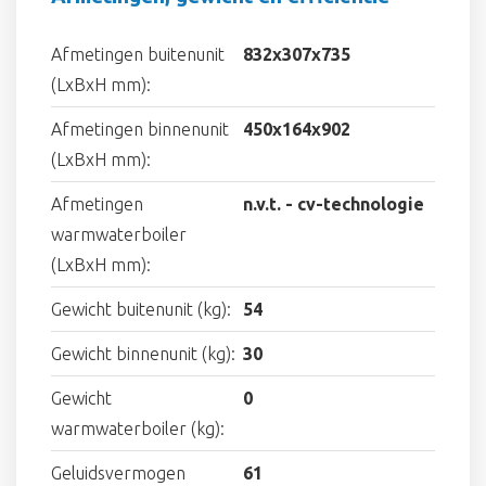
Afmetingen buitenunit
832x307x735
(LxBxH mm):
Afmetingen binnenunit
450x164x902
(LxBxH mm):
Afmetingen
n.v.t. - cv-technologie
warmwaterboiler
(LxBxH mm):
Gewicht buitenunit (kg):
54
Gewicht binnenunit (kg):
30
Gewicht
0
warmwaterboiler (kg):
Geluidsvermogen
61