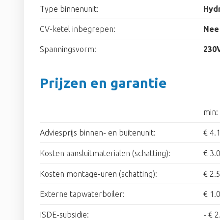
Type binnenunit:
Hyd
CV-ketel inbegrepen:
Nee
Spanningsvorm:
230
Prijzen en garantie
min:
Adviesprijs binnen- en buitenunit:
€ 4.
Kosten aansluitmaterialen (schatting):
€ 3.
Kosten montage-uren (schatting):
€ 2.
Externe tapwaterboiler:
€ 1.
ISDE-subsidie:
-
€ 2