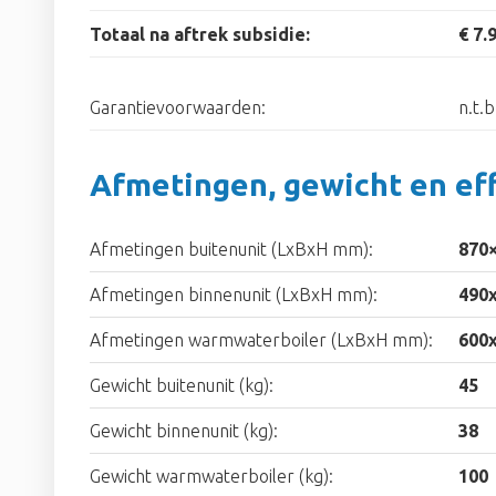
Totaal na aftrek subsidie:
€ 7.
Garantievoorwaarden:
n.t.b
Afmetingen, gewicht en eff
Afmetingen buitenunit (LxBxH mm):
870
Afmetingen binnenunit (LxBxH mm):
490
Afmetingen warmwaterboiler (LxBxH mm):
600
Gewicht buitenunit (kg):
45
Gewicht binnenunit (kg):
38
Gewicht warmwaterboiler (kg):
100