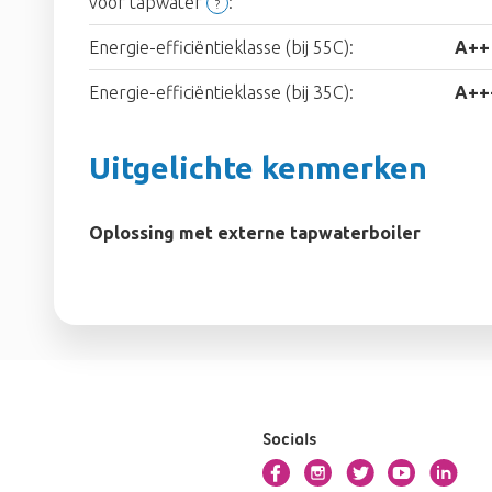
voor tapwater
:
?
Energie-efficiëntieklasse (bij 55C):
A++
Energie-efficiëntieklasse (bij 35C):
A++
Uitgelichte kenmerken
Oplossing met externe tapwaterboiler
Socials