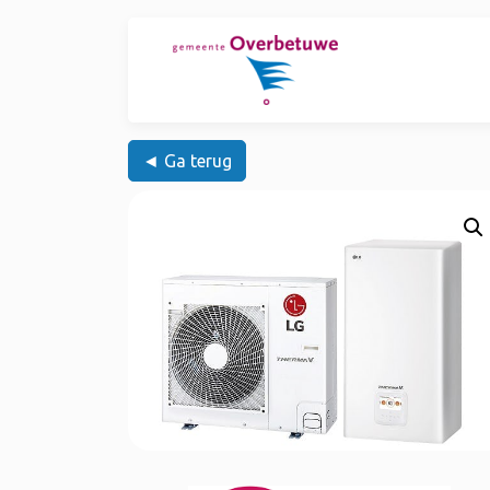
◄ Ga terug