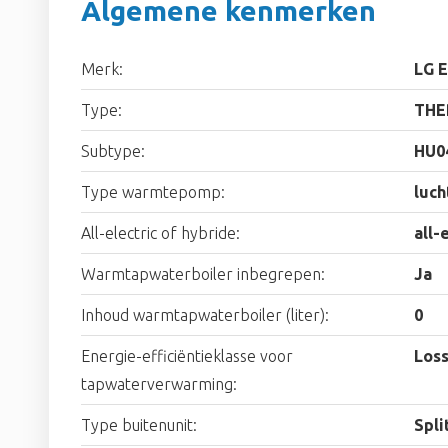
Algemene kenmerken
Merk:
LG E
Type:
THE
Subtype:
HU0
Type warmtepomp:
luch
All-electric of hybride:
all-
Warmtapwaterboiler inbegrepen:
Ja
Inhoud warmtapwaterboiler (liter):
0
Energie-efficiëntieklasse voor
Loss
tapwaterverwarming:
Type buitenunit:
Spli