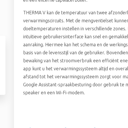
en een externe tapwaterboiler.
THERMA V kan de temperatuur van twee afzonderlij
verwarmingscircuits. Met de mengventielset kunnen
doeltemperaturen instellen in verschillende zones. 
intuïtieve gebruikersinterface kan snel en gemakk
aanraking. Hiermee kan het schema en de werking
basis van de levensstijl van de gebruiker. Bovendie
bewaking van het stroomverbruik een efficiënt en
app kunt u het verwarmingssysteem altijd en over
afstand tot het verwarmingssysteem zorgt voor m
Google Assistant-spraakbesturing door gebruik t
speaker en een Wi-Fi-modem.