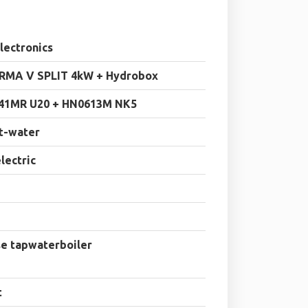
lectronics
RMA V SPLIT 4kW + Hydrobox
41MR U20 + HN0613M NK5
t-water
electric
e tapwaterboiler
t