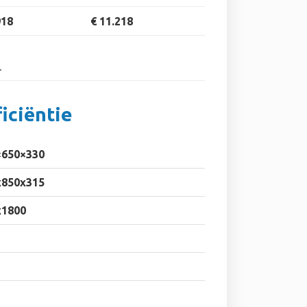
918
€ 11.218
.
iciëntie
×650×330
x850x315
x1800