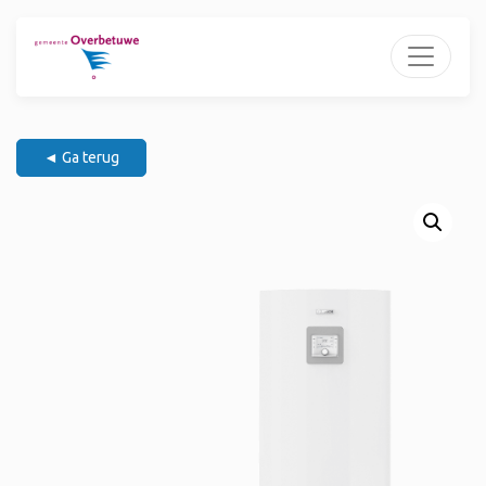
◄ Ga terug