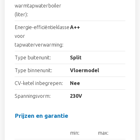
warmtapwaterboiler
(liter):
Energie-efficiëntieklasse
A++
voor
tapwaterverwarming:
Type buitenunit:
Split
Type binnenunit:
Vloermodel
CV-ketel inbegrepen:
Nee
Spanningsvorm:
230V
Prijzen en garantie
min:
max: