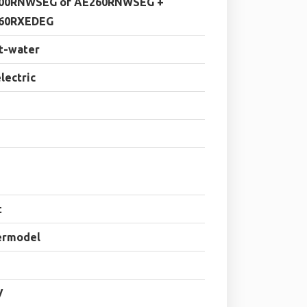
00RNWSEG of AE260RNWSEG +
60RXEDEG
t-water
electric
t
ermodel
V