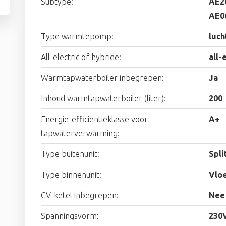
Subtype:
AE2
AE0
Type warmtepomp:
luch
All-electric of hybride:
all-
Warmtapwaterboiler inbegrepen:
Ja
Inhoud warmtapwaterboiler (liter):
200
Energie-efficiëntieklasse voor
A+
tapwaterverwarming:
Type buitenunit:
Spli
Type binnenunit:
Vlo
CV-ketel inbegrepen:
Nee
Spanningsvorm:
230