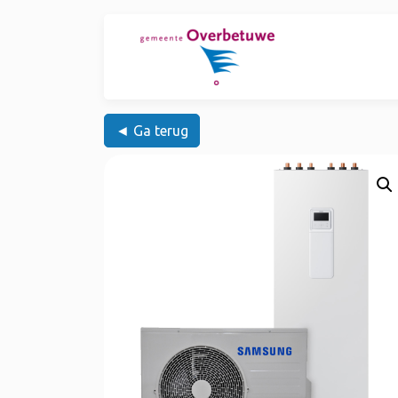
◄ Ga terug