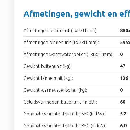
Afmetingen, gewicht en eff
Afmetingen buitenunit (LxBxH mm):
880
Afmetingen binnenunit (LxBxH mm):
595
Afmetingen warmwaterboiler (LxBxH mm):
0
Gewicht buitenunit (kg):
47
Gewicht binnenunit (kg):
136
Gewicht warmwaterboiler (kg):
0
Geluidsvermogen buitenunit (in dB):
60
Nominale warmteafgifte bij 55C(in kW):
5.2
Nominale warmteafgifte bij 35C (in kW):
6.0