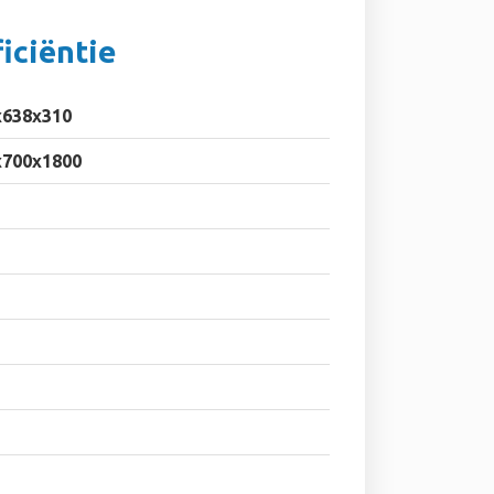
iciëntie
x638x310
x700x1800