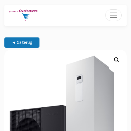
◄ Ga terug