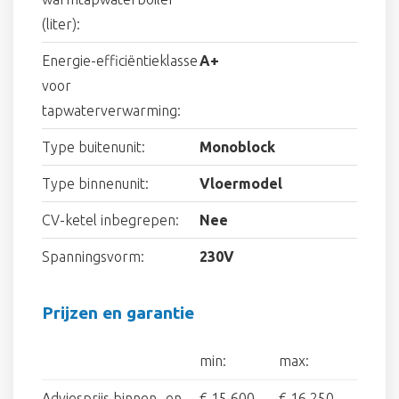
(liter):
Energie-efficiëntieklasse
A+
voor
tapwaterverwarming:
Type buitenunit:
Monoblock
Type binnenunit:
Vloermodel
CV-ketel inbegrepen:
Nee
Spanningsvorm:
230V
Prijzen en garantie
min:
max:
Adviesprijs binnen- en
€ 15.600
€ 16.250