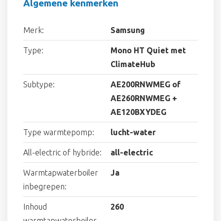
Algemene kenmerken
Merk:
Samsung
Type:
Mono HT Quiet met
ClimateHub
Subtype:
AE200RNWMEG of
AE260RNWMEG +
AE120BXYDEG
Type warmtepomp:
lucht-water
All-electric of hybride:
all-electric
Warmtapwaterboiler
Ja
inbegrepen:
Inhoud
260
warmtapwaterboiler