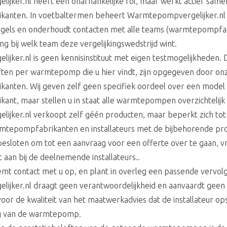
jker.nl heeft een onafhankelijke rol, maar werkt actief sam
nten. In voetbaltermen beheert Warmtepompvergelijker.nl h
gels en onderhoudt contacten met alle teams (warmtepompfab
 bij welk team deze vergelijkingswedstrijd wint.
jker.nl is geen kennisinstituut met eigen testmogelijkheden. 
ten per warmtepomp die u hier vindt, zijn opgegeven door o
nten. Wij geven zelf geen specifiek oordeel over een model
t, maar stellen u in staat alle warmtepompen overzichtelijk t
jker.nl verkoopt zelf géén producten, maar beperkt zich to
tepompfabrikanten en installateurs met de bijbehorende pr
esloten om tot een aanvraag voor een offerte over te gaan, 
t aan bij de deelnemende installateurs..
emt contact met u op, en plant in overleg een passende vervol
jker.nl draagt geen verantwoordelijkheid en aanvaardt geen
voor de kwaliteit van het maatwerkadvies dat de installateur op
ng van de warmtepomp.