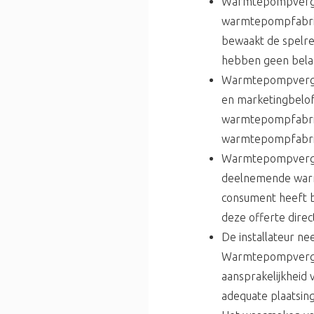
Warmtepompvergeli
warmtepompfabrika
bewaakt de spelre
hebben geen belang
Warmtepompvergeli
en marketingbelof
warmtepompfabrika
warmtepompfabrikan
Warmtepompvergeli
deelnemende warm
consument heeft b
deze offerte direc
De installateur ne
Warmtepompvergeli
aansprakelijkheid 
adequate plaatsi