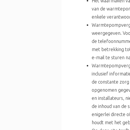
Het waarmaken va
van de warmtepomp
enkele verantwoor
Warmtepompvergeli
weergegeven. Voor
de telefoonnumme
met betrekking to
e-mail te sturen 
Warmtepompvergeli
inclusief informat
de constante zorg 
opgenomen gegeve
en installateurs, n
de inhoud van de 
enigerlei directe o
houdt met het gebr