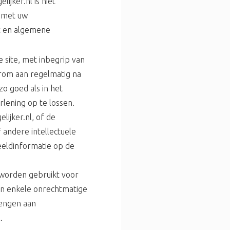
ijker.nl is niet
n met uw
ht en algemene
 site, met inbegrip van
rom aan regelmatig na
zo goed als in het
lening op te lossen.
ijker.nl, of de
andere intellectuele
beeldinformatie op de
 worden gebruikt voor
n enkele onrechtmatige
rengen aan
.