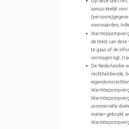
Op deze site treft
aansprakelijk voor
(persoons)gegevens
voorwaarden, indie
Warmtepompvergeli
de tekst van deze
te gaan of de info
vermogen ligt, tr
De Nederlandse we
rechthebbende, be
eigendomsrechten, 
Warmtepompvergeli
Warmtepompvergeli
commerciële doel
manier gebruikt w
Warmtepompvergeli