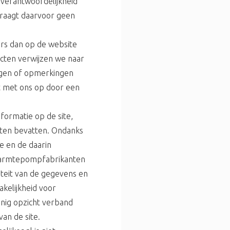
verantwoordelijkheid
draagt daarvoor geen
rs dan op de website
cten verwijzen we naar
gen of opmerkingen
t met ons op door een
formatie op de site,
outen bevatten. Ondanks
e en de daarin
warmtepompfabrikanten
liteit van de gegevens en
kelijkheid voor
 enig opzicht verband
an de site.