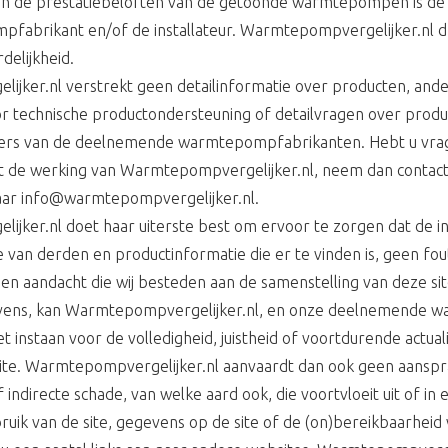
n de prestatiebeloften van de getoonde warmtepompen is de 
fabrikant en/of de installateur. Warmtepompvergelijker.nl 
delijkheid.
jker.nl verstrekt geen detailinformatie over producten, ande
 technische productondersteuning of detailvragen over produ
rs van de deelnemende warmtepompfabrikanten. Hebt u vra
t de werking van Warmtepompvergelijker.nl, neem dan contac
naar info@warmtepompvergelijker.nl.
jker.nl doet haar uiterste best om ervoor te zorgen dat de in
ie van derden en productinformatie die er te vinden is, geen f
en aandacht die wij besteden aan de samenstelling van deze sit
ns, kan Warmtepompvergelijker.nl, en onze deelnemende 
iet instaan voor de volledigheid, juistheid of voortdurende actua
site. Warmtepompvergelijker.nl aanvaardt dan ook geen aanspra
f indirecte schade, van welke aard ook, die voortvloeit uit of in
uik van de site, gegevens op de site of de (on)bereikbaarheid v