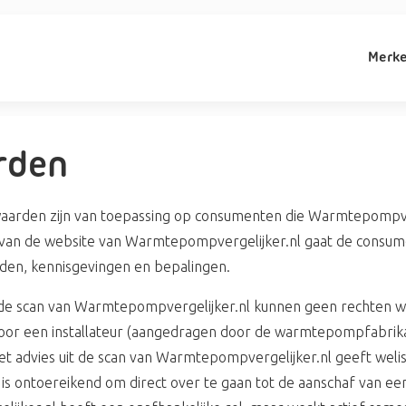
Merk
rden
arden zijn van toepassing op consumenten die Warmtepompver
van de website van Warmtepompvergelijker.nl gaat de consu
en, kennisgevingen en bepalingen.
t de scan van Warmtepompvergelijker.nl kunnen geen rechten 
or een installateur (aangedragen door de warmtepompfabrikant)
et advies uit de scan van Warmtepompvergelijker.nl geeft wel
et is ontoereikend om direct over te gaan tot de aanschaf van