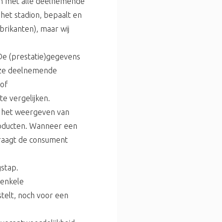
en met alle deelnemende
et stadion, bepaalt en
rikanten), maar wij
De (prestatie)gegevens
nze deelnemende
 of
e vergelijken.
t het weergeven van
oducten. Wanneer een
vraagt de consument
gstap.
 enkele
stelt, noch voor een