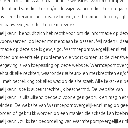
 u een aantal links aan naar andere websites. Warmtepompvergel
 de inhoud van die sites en/of de wijze waarop die sites omgaa
. Lees hiervoor het privacy beleid, de disclaimer, de copyrig
n aanwezig, van de site die u bezoekt.
jker.nl behoudt zich het recht voor om de informatie op deze
 voorwaarden, op ieder moment aan te passen. Wij raden u daa
rmatie op deze site is gewijzigd. Warmtepompvergelijker.nl zal 
achten om eventuele problemen die voortkomen uit de dienstver
tgeving is van toepassing op deze website. Warmtepompvergel
houdt alle rechten, waaronder auteurs- en merkrechten en/of 
met betrekking tot alles wat op de site staat. Alle tekst- en 
jker.nl site is auteursrechtelijk beschermd. De website van
jker.nl is uitsluitend bedoeld voor eigen gebruik en mag niet
einden. De website van Warmtepompvergelijker.nl mag op gee
orden of gebruikt worden op een manier die schade kan toeb
jker.nl, zulks ter beoordeling van Warmtepompvergelijker.nl