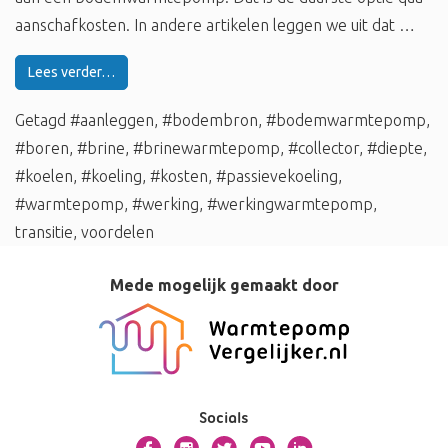
aanschafkosten. In andere artikelen leggen we uit dat …
Lees verder…
Getagd
#aanleggen
,
#bodembron
,
#bodemwarmtepomp
,
#boren
,
#brine
,
#brinewarmtepomp
,
#collector
,
#diepte
,
#koelen
,
#koeling
,
#kosten
,
#passievekoeling
,
#warmtepomp
,
#werking
,
#werkingwarmtepomp
,
transitie
,
voordelen
Mede mogelijk gemaakt door
Socials