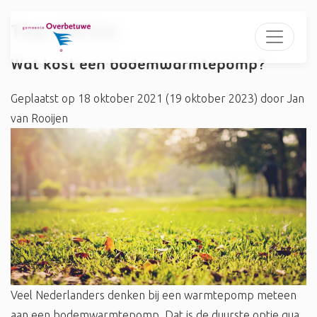
Tag:
#brine
Wat kost een bodemwarmtepomp?
Geplaatst op
18 oktober 2021
(19 oktober 2023)
door
Jan
van Rooijen
Veel Nederlanders denken bij een warmtepomp meteen
aan een bodemwarmtepomp. Dat is de duurste optie qua