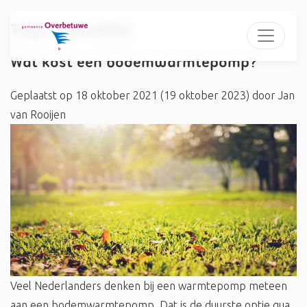
Tag:
transitie
Wat kost een bodemwarmtepomp?
Geplaatst op
18 oktober 2021
(19 oktober 2023)
door
Jan
van Rooijen
Veel Nederlanders denken bij een warmtepomp meteen
aan een bodemwarmtepomp. Dat is de duurste optie qua