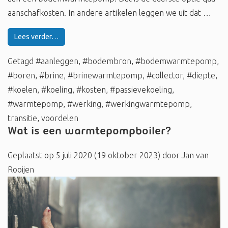
aanschafkosten. In andere artikelen leggen we uit dat …
Lees verder…
Getagd
#aanleggen
,
#bodembron
,
#bodemwarmtepomp
,
#boren
,
#brine
,
#brinewarmtepomp
,
#collector
,
#diepte
,
#koelen
,
#koeling
,
#kosten
,
#passievekoeling
,
#warmtepomp
,
#werking
,
#werkingwarmtepomp
,
transitie
,
voordelen
Wat is een warmtepompboiler?
Geplaatst op
5 juli 2020
(19 oktober 2023)
door
Jan van
Rooijen