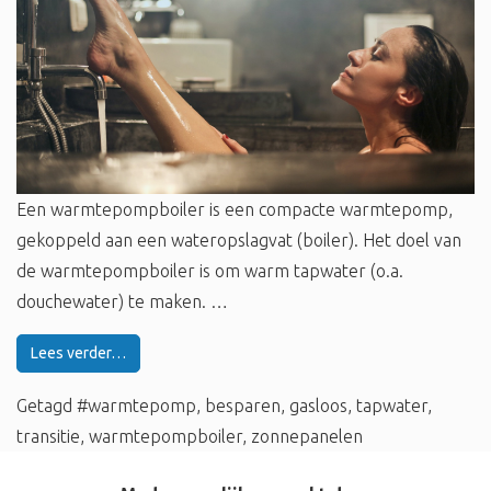
Een warmtepompboiler is een compacte warmtepomp,
gekoppeld aan een wateropslagvat (boiler). Het doel van
de warmtepompboiler is om warm tapwater (o.a.
douchewater) te maken. …
Lees verder…
Getagd
#warmtepomp
,
besparen
,
gasloos
,
tapwater
,
transitie
,
warmtepompboiler
,
zonnepanelen