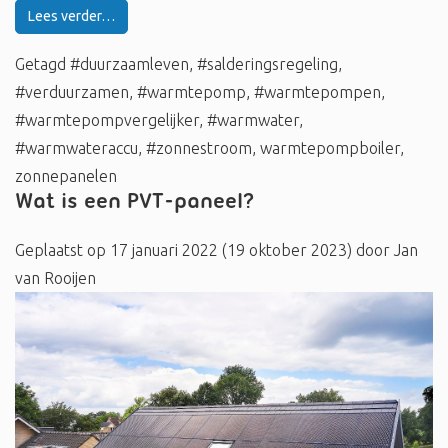
Lees verder…
Getagd
#duurzaamleven
,
#salderingsregeling
,
#verduurzamen
,
#warmtepomp
,
#warmtepompen
,
#warmtepompvergelijker
,
#warmwater
,
#warmwateraccu
,
#zonnestroom
,
warmtepompboiler
,
zonnepanelen
Wat is een PVT-paneel?
Geplaatst op
17 januari 2022
(19 oktober 2023)
door
Jan
van Rooijen