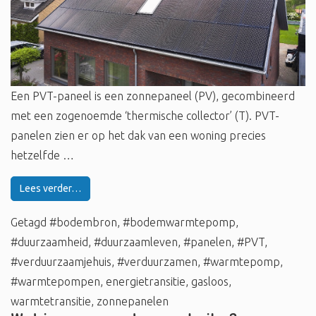
Een PVT-paneel is een zonnepaneel (PV), gecombineerd
met een zogenoemde ‘thermische collector’ (T). PVT-
panelen zien er op het dak van een woning precies
hetzelfde …
Lees verder…
Getagd
#bodembron
,
#bodemwarmtepomp
,
#duurzaamheid
,
#duurzaamleven
,
#panelen
,
#PVT
,
#verduurzaamjehuis
,
#verduurzamen
,
#warmtepomp
,
#warmtepompen
,
energietransitie
,
gasloos
,
warmtetransitie
,
zonnepanelen