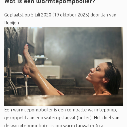
Wat is een warmtepompboiler?
Geplaatst op
5 juli 2020
(19 oktober 2023)
door
Jan van
Rooijen
Een warmtepompboiler is een compacte warmtepomp,
gekoppeld aan een wateropslagvat (boiler). Het doel van
de warmtepompboiler is om warm tapwater (o.a.