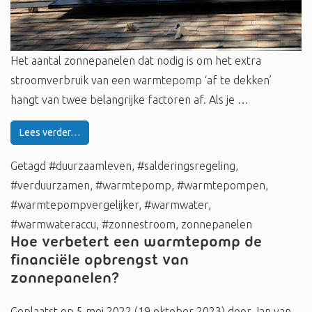
Het aantal zonnepanelen dat nodig is om het extra
stroomverbruik van een warmtepomp ‘af te dekken’
hangt van twee belangrijke factoren af. Als je …
Lees verder…
Getagd
#duurzaamleven
,
#salderingsregeling
,
#verduurzamen
,
#warmtepomp
,
#warmtepompen
,
#warmtepompvergelijker
,
#warmwater
,
#warmwateraccu
,
#zonnestroom
,
zonnepanelen
Hoe verbetert een warmtepomp de
financiële opbrengst van
zonnepanelen?
Geplaatst op
5 mei 2022
(19 oktober 2023)
door
Jan van