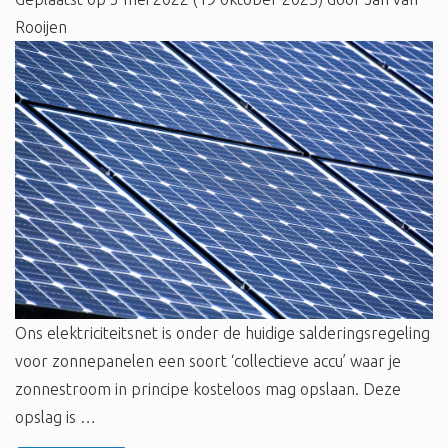
Rooijen
Ons elektriciteitsnet is onder de huidige salderingsregeling
voor zonnepanelen een soort ‘collectieve accu’ waar je
zonnestroom in principe kosteloos mag opslaan. Deze
opslag is …