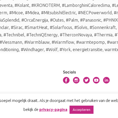
eventa
,
#Kolant
,
#KRONOTERM
,
#LamborghiniCaloreclima
,
#L
erm
,
#Micoe
,
#Midea
,
#MitsubishiElectric
,
#NECPowerworld
,
#n
iaSplendid
,
#OrcaEnergija
,
#Outes
,
#Palm
,
#Panasonic
,
#PHNIX
nclair
,
#Sirac
,
#SmartHeat
,
#Solarfocus
,
#Solvis
,
#Sonnenkraft
,
a
,
#Technibel
,
#TechniQEnergy
,
#TherconNovaya
,
#Thermia
,
#
#Viessmann
,
#Warmblauw
,
#Warmflow
,
#warmtepomp
,
#war
nditioning
,
#Windhager
,
#Wolf
,
#York
,
energietransitie
,
warmte
Socials
oepel mogelijk draait. Als je doorgaat met het gebruiken van de webs
bekijk de
privacy-pagina
Accepteren