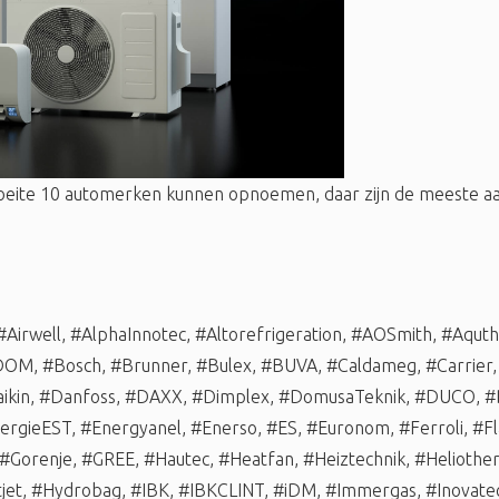
oeite 10 automerken kunnen opnoemen, daar zijn de meeste
#Airwell
,
#AlphaInnotec
,
#Altorefrigeration
,
#AOSmith
,
#Aqut
DOM
,
#Bosch
,
#Brunner
,
#Bulex
,
#BUVA
,
#Caldameg
,
#Carrier
ikin
,
#Danfoss
,
#DAXX
,
#Dimplex
,
#DomusaTeknik
,
#DUCO
,
#
ergieEST
,
#Energyanel
,
#Enerso
,
#ES
,
#Euronom
,
#Ferroli
,
#Fl
#Gorenje
,
#GREE
,
#Hautec
,
#Heatfan
,
#Heiztechnik
,
#Heliothe
jet
,
#Hydrobag
,
#IBK
,
#IBKCLINT
,
#iDM
,
#Immergas
,
#Inovate