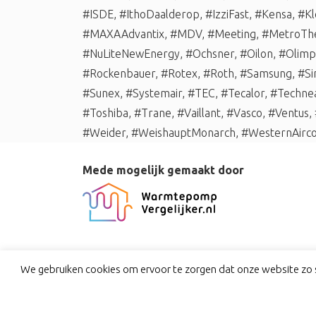
#ISDE
,
#IthoDaalderop
,
#IzziFast
,
#Kensa
,
#Kl
#MAXAAdvantix
,
#MDV
,
#Meeting
,
#MetroTh
#NuLiteNewEnergy
,
#Ochsner
,
#Oilon
,
#Olimp
#Rockenbauer
,
#Rotex
,
#Roth
,
#Samsung
,
#Si
#Sunex
,
#Systemair
,
#TEC
,
#Tecalor
,
#Techne
#Toshiba
,
#Trane
,
#Vaillant
,
#Vasco
,
#Ventus
,
#Weider
,
#WeishauptMonarch
,
#WesternAirco
Mede mogelijk gemaakt door
We gebruiken cookies om ervoor te zorgen dat onze website zo s