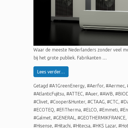
Waar de meeste Nederlanders zonder veel m
bij het grote publiek. Fabrikanten …
Lees verder…
Getagd
#A1GreenEnergy
,
#Aerfor
,
#Aermec
,
#AtlanticFujitsu
,
#ATTEC
,
#Auer
,
#AWB
,
#BIO
#Clivet
,
#Cooper&Hunter
,
#CTAAG
,
#CTC
,
#Da
#ECOTEQ
,
#EfiTherma
,
#ELCO
,
#Emmeti
,
#En
#Galmet
,
#GENERAL
,
#GEOTHERMIKFRANCE
,
#Hisense
,
#Hitachi
,
#Hitecsa
,
#HKS Lazar
,
#Hot