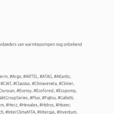
 aanbieders van warmtepompen nog onbekend
herm
,
#Argo
,
#ARTEL
,
#ATAG
,
#Atlantic
,
,
#CIAT
,
#Clausius
,
#Climaveneta
,
#Climer
,
Durocan
,
#Ecensy
,
#Ecoforest
,
#Ecopomp
,
äktGroupSeries
,
#Fluo
,
#Fujitsu
,
#Galletti
,
rm
,
#Herz
,
#Hewalex
,
#Hidros
,
#Hiseer
,
ch
,
#InterClimaMTA
,
#Intergas
,
#Inventum
,