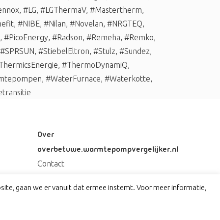
ennox
,
#LG
,
#LGThermaV
,
#Mastertherm
,
efit
,
#NIBE
,
#Nilan
,
#Novelan
,
#NRGTEQ
,
,
#PicoEnergy
,
#Radson
,
#Remeha
,
#Remko
,
#SPRSUN
,
#StiebelEltron
,
#Stulz
,
#Sundez
,
ThermicsEnergie
,
#ThermoDynamiQ
,
mtepompen
,
#WaterFurnace
,
#Waterkotte
,
transitie
Over
overbetuwe.warmtepompvergelijker.nl
Contact
Privacy
ite, gaan we er vanuit dat ermee instemt. Voor meer informatie,
Disclaimer