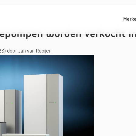
Merk
epompen worden verkocht in
23)
door
Jan van Rooijen