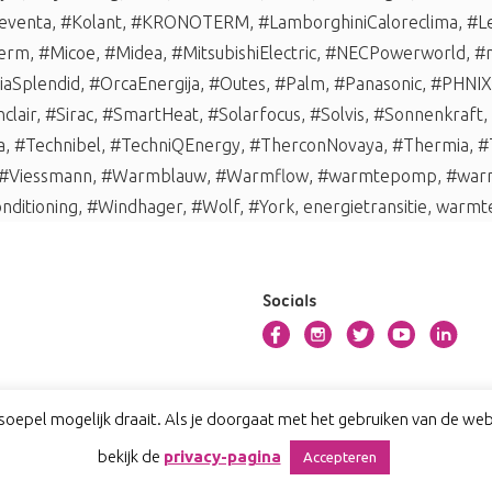
eventa
,
#Kolant
,
#KRONOTERM
,
#LamborghiniCaloreclima
,
#L
erm
,
#Micoe
,
#Midea
,
#MitsubishiElectric
,
#NECPowerworld
,
#n
iaSplendid
,
#OrcaEnergija
,
#Outes
,
#Palm
,
#Panasonic
,
#PHNIX
nclair
,
#Sirac
,
#SmartHeat
,
#Solarfocus
,
#Solvis
,
#Sonnenkraft
,
a
,
#Technibel
,
#TechniQEnergy
,
#TherconNovaya
,
#Thermia
,
#
#Viessmann
,
#Warmblauw
,
#Warmflow
,
#warmtepomp
,
#war
nditioning
,
#Windhager
,
#Wolf
,
#York
,
energietransitie
,
warmte
Socials
oepel mogelijk draait. Als je doorgaat met het gebruiken van de webs
bekijk de
privacy-pagina
Accepteren