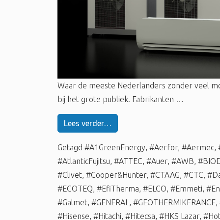
Waar de meeste Nederlanders zonder veel m
bij het grote publiek. Fabrikanten …
Lees verder…
Getagd
#A1GreenEnergy
,
#Aerfor
,
#Aermec
,
#AtlanticFujitsu
,
#ATTEC
,
#Auer
,
#AWB
,
#BIO
#Clivet
,
#Cooper&Hunter
,
#CTAAG
,
#CTC
,
#Da
#ECOTEQ
,
#EfiTherma
,
#ELCO
,
#Emmeti
,
#En
#Galmet
,
#GENERAL
,
#GEOTHERMIKFRANCE
,
#Hisense
,
#Hitachi
,
#Hitecsa
,
#HKS Lazar
,
#Hot