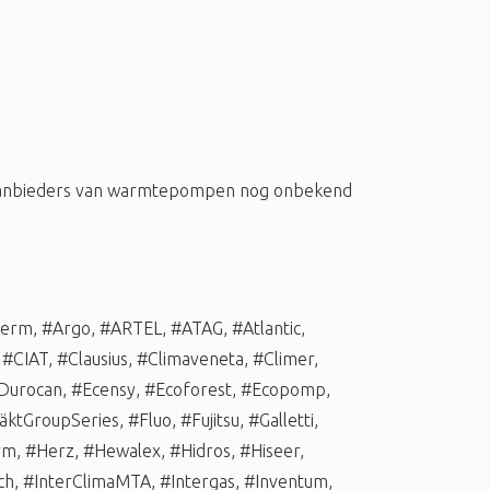
 aanbieders van warmtepompen nog onbekend
herm
,
#Argo
,
#ARTEL
,
#ATAG
,
#Atlantic
,
,
#CIAT
,
#Clausius
,
#Climaveneta
,
#Climer
,
Durocan
,
#Ecensy
,
#Ecoforest
,
#Ecopomp
,
äktGroupSeries
,
#Fluo
,
#Fujitsu
,
#Galletti
,
rm
,
#Herz
,
#Hewalex
,
#Hidros
,
#Hiseer
,
ch
,
#InterClimaMTA
,
#Intergas
,
#Inventum
,