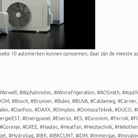
oeite 10 automerken kunnen opnoemen, daar zijn de meeste
#Airwell
,
#AlphaInnotec
,
#Altorefrigeration
,
#AOSmith
,
#Aqut
DOM
,
#Bosch
,
#Brunner
,
#Bulex
,
#BUVA
,
#Caldameg
,
#Carrier
ikin
,
#Danfoss
,
#DAXX
,
#Dimplex
,
#DomusaTeknik
,
#DUCO
,
#
ergieEST
,
#Energyanel
,
#Enerso
,
#ES
,
#Euronom
,
#Ferroli
,
#Fl
#Gorenje
,
#GREE
,
#Hautec
,
#Heatfan
,
#Heiztechnik
,
#Heliothe
jet
,
#Hydrobag
,
#IBK
,
#IBKCLINT
,
#iDM
,
#Immergas
,
#Inovate