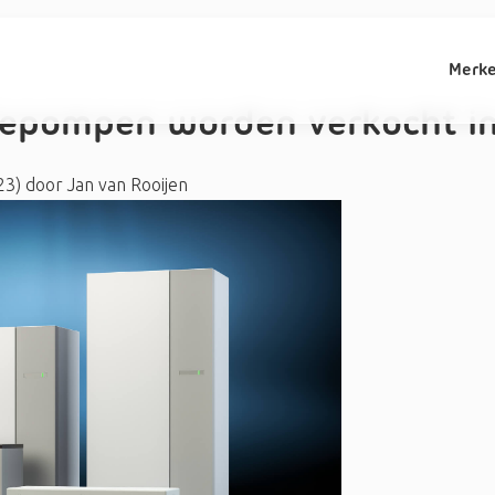
Merk
epompen worden verkocht in
23)
door
Jan van Rooijen