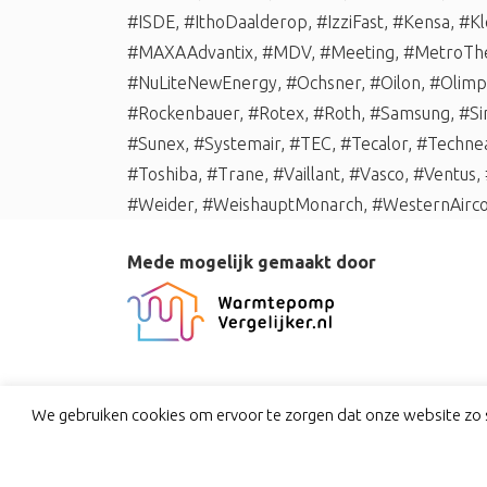
#ISDE
,
#IthoDaalderop
,
#IzziFast
,
#Kensa
,
#Kl
#MAXAAdvantix
,
#MDV
,
#Meeting
,
#MetroTh
#NuLiteNewEnergy
,
#Ochsner
,
#Oilon
,
#Olimp
#Rockenbauer
,
#Rotex
,
#Roth
,
#Samsung
,
#Si
#Sunex
,
#Systemair
,
#TEC
,
#Tecalor
,
#Techne
#Toshiba
,
#Trane
,
#Vaillant
,
#Vasco
,
#Ventus
,
#Weider
,
#WeishauptMonarch
,
#WesternAirco
Mede mogelijk gemaakt door
We gebruiken cookies om ervoor te zorgen dat onze website zo s