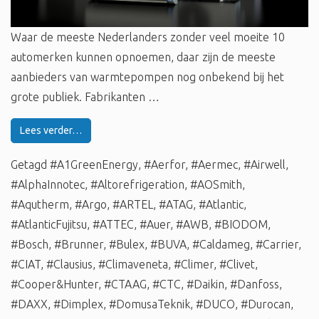
Waar de meeste Nederlanders zonder veel moeite 10
automerken kunnen opnoemen, daar zijn de meeste
aanbieders van warmtepompen nog onbekend bij het
grote publiek. Fabrikanten …
Lees verder…
Getagd
#A1GreenEnergy
,
#Aerfor
,
#Aermec
,
#Airwell
,
#AlphaInnotec
,
#Altorefrigeration
,
#AOSmith
,
#Aqutherm
,
#Argo
,
#ARTEL
,
#ATAG
,
#Atlantic
,
#AtlanticFujitsu
,
#ATTEC
,
#Auer
,
#AWB
,
#BIODOM
,
#Bosch
,
#Brunner
,
#Bulex
,
#BUVA
,
#Caldameg
,
#Carrier
,
#CIAT
,
#Clausius
,
#Climaveneta
,
#Climer
,
#Clivet
,
#Cooper&Hunter
,
#CTAAG
,
#CTC
,
#Daikin
,
#Danfoss
,
#DAXX
,
#Dimplex
,
#DomusaTeknik
,
#DUCO
,
#Durocan
,