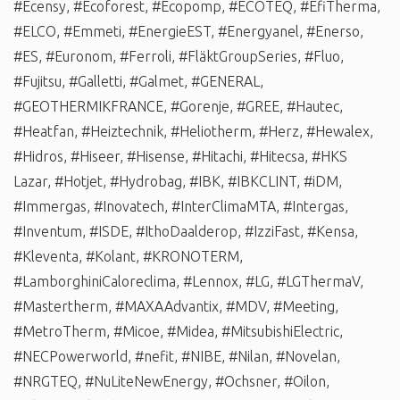
#Ecensy
,
#Ecoforest
,
#Ecopomp
,
#ECOTEQ
,
#EfiTherma
,
#ELCO
,
#Emmeti
,
#EnergieEST
,
#Energyanel
,
#Enerso
,
#ES
,
#Euronom
,
#Ferroli
,
#FläktGroupSeries
,
#Fluo
,
#Fujitsu
,
#Galletti
,
#Galmet
,
#GENERAL
,
#GEOTHERMIKFRANCE
,
#Gorenje
,
#GREE
,
#Hautec
,
#Heatfan
,
#Heiztechnik
,
#Heliotherm
,
#Herz
,
#Hewalex
,
#Hidros
,
#Hiseer
,
#Hisense
,
#Hitachi
,
#Hitecsa
,
#HKS
Lazar
,
#Hotjet
,
#Hydrobag
,
#IBK
,
#IBKCLINT
,
#iDM
,
#Immergas
,
#Inovatech
,
#InterClimaMTA
,
#Intergas
,
#Inventum
,
#ISDE
,
#IthoDaalderop
,
#IzziFast
,
#Kensa
,
#Kleventa
,
#Kolant
,
#KRONOTERM
,
#LamborghiniCaloreclima
,
#Lennox
,
#LG
,
#LGThermaV
,
#Mastertherm
,
#MAXAAdvantix
,
#MDV
,
#Meeting
,
#MetroTherm
,
#Micoe
,
#Midea
,
#MitsubishiElectric
,
#NECPowerworld
,
#nefit
,
#NIBE
,
#Nilan
,
#Novelan
,
#NRGTEQ
,
#NuLiteNewEnergy
,
#Ochsner
,
#Oilon
,