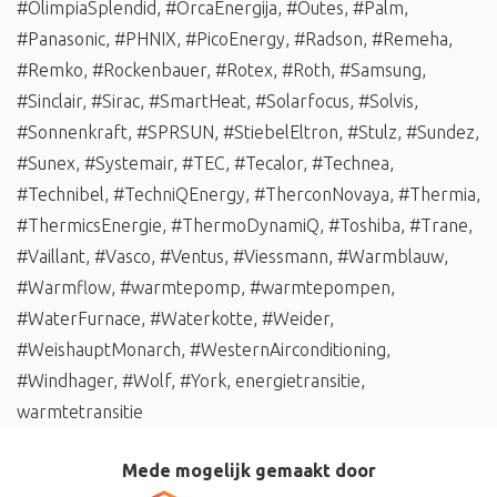
#OlimpiaSplendid
,
#OrcaEnergija
,
#Outes
,
#Palm
,
#Panasonic
,
#PHNIX
,
#PicoEnergy
,
#Radson
,
#Remeha
,
#Remko
,
#Rockenbauer
,
#Rotex
,
#Roth
,
#Samsung
,
#Sinclair
,
#Sirac
,
#SmartHeat
,
#Solarfocus
,
#Solvis
,
#Sonnenkraft
,
#SPRSUN
,
#StiebelEltron
,
#Stulz
,
#Sundez
,
#Sunex
,
#Systemair
,
#TEC
,
#Tecalor
,
#Technea
,
#Technibel
,
#TechniQEnergy
,
#TherconNovaya
,
#Thermia
,
#ThermicsEnergie
,
#ThermoDynamiQ
,
#Toshiba
,
#Trane
,
#Vaillant
,
#Vasco
,
#Ventus
,
#Viessmann
,
#Warmblauw
,
#Warmflow
,
#warmtepomp
,
#warmtepompen
,
#WaterFurnace
,
#Waterkotte
,
#Weider
,
#WeishauptMonarch
,
#WesternAirconditioning
,
#Windhager
,
#Wolf
,
#York
,
energietransitie
,
warmtetransitie
Mede mogelijk gemaakt door