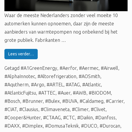
Waar de meeste Nederlanders zonder veel moeite 10
automerken kunnen opnoemen, daar zijn de meeste
aanbieders van warmtepompen nog onbekend bij het
grote publiek. Fabrikanten …
Lees verder…
Getagd
#A1GreenEnergy
,
#Aerfor
,
#Aermec
,
#Airwell
,
#AlphaInnotec
,
#Altorefrigeration
,
#AOSmith
,
#Aqutherm
,
#Argo
,
#ARTEL
,
#ATAG
,
#Atlantic
,
#AtlanticFujitsu
,
#ATTEC
,
#Auer
,
#AWB
,
#BIODOM
,
#Bosch
,
#Brunner
,
#Bulex
,
#BUVA
,
#Caldameg
,
#Carrier
,
#CIAT
,
#Clausius
,
#Climaveneta
,
#Climer
,
#Clivet
,
#Cooper&Hunter
,
#CTAAG
,
#CTC
,
#Daikin
,
#Danfoss
,
#DAXX
,
#Dimplex
,
#DomusaTeknik
,
#DUCO
,
#Durocan
,