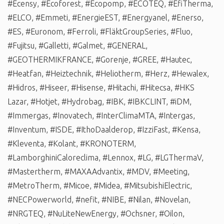
#Ecensy
,
#Ecoforest
,
#Ecopomp
,
#ECOTEQ
,
#EfiTherma
,
#ELCO
,
#Emmeti
,
#EnergieEST
,
#Energyanel
,
#Enerso
,
#ES
,
#Euronom
,
#Ferroli
,
#FläktGroupSeries
,
#Fluo
,
#Fujitsu
,
#Galletti
,
#Galmet
,
#GENERAL
,
#GEOTHERMIKFRANCE
,
#Gorenje
,
#GREE
,
#Hautec
,
#Heatfan
,
#Heiztechnik
,
#Heliotherm
,
#Herz
,
#Hewalex
,
#Hidros
,
#Hiseer
,
#Hisense
,
#Hitachi
,
#Hitecsa
,
#HKS
Lazar
,
#Hotjet
,
#Hydrobag
,
#IBK
,
#IBKCLINT
,
#iDM
,
#Immergas
,
#Inovatech
,
#InterClimaMTA
,
#Intergas
,
#Inventum
,
#ISDE
,
#IthoDaalderop
,
#IzziFast
,
#Kensa
,
#Kleventa
,
#Kolant
,
#KRONOTERM
,
#LamborghiniCaloreclima
,
#Lennox
,
#LG
,
#LGThermaV
,
#Mastertherm
,
#MAXAAdvantix
,
#MDV
,
#Meeting
,
#MetroTherm
,
#Micoe
,
#Midea
,
#MitsubishiElectric
,
#NECPowerworld
,
#nefit
,
#NIBE
,
#Nilan
,
#Novelan
,
#NRGTEQ
,
#NuLiteNewEnergy
,
#Ochsner
,
#Oilon
,