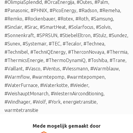
#OlimpiaSplendid
,
#OrcaEnergija
,
#Outes
,
#Palm
,
#Panasonic
,
#PHNIX
,
#PicoEnergy
,
#Radson
,
#Remeha
,
#Remko
,
#Rockenbauer
,
#Rotex
,
#Roth
,
#Samsung
,
#Sinclair
,
#Sirac
,
#SmartHeat
,
#Solarfocus
,
#Solvis
,
#Sonnenkraft
,
#SPRSUN
,
#StiebelEltron
,
#Stulz
,
#Sundez
,
#Sunex
,
#Systemair
,
#TEC
,
#Tecalor
,
#Technea
,
#Technibel
,
#TechniQEnergy
,
#TherconNovaya
,
#Thermia
,
#ThermicsEnergie
,
#ThermoDynamiQ
,
#Toshiba
,
#Trane
,
#Vaillant
,
#Vasco
,
#Ventus
,
#Viessmann
,
#Warmblauw
,
#Warmflow
,
#warmtepomp
,
#warmtepompen
,
#WaterFurnace
,
#Waterkotte
,
#Weider
,
#WeishauptMonarch
,
#WesternAirconditioning
,
#Windhager
,
#Wolf
,
#York
,
energietransitie
,
warmtetransitie
Mede mogelijk gemaakt door